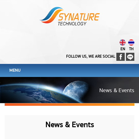
EN
TH
FOLLOW US, WE ARE SOCIAL
MENU
News & Events
News & Events