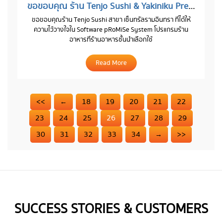
ขอขอบคุณ ร้าน Tenjo Sushi & Yakiniku Premium Buffet สาขา เซ็นทรัลรามอินทรา
ขอขอบคุณร้าน Tenjo Sushi สาขา เซ็นทรัลรามอินทรา ที่ได้ให้
ความไว้วางใจใน Software pRoMiSe System โปรแกรมร้าน
อาหารที่ร้านอาหารชั้นนำเลือกใช้
Read More
<<
←
18
19
20
21
22
23
24
25
26
27
28
29
30
31
32
33
34
→
>>
SUCCESS STORIES & CUSTOMERS