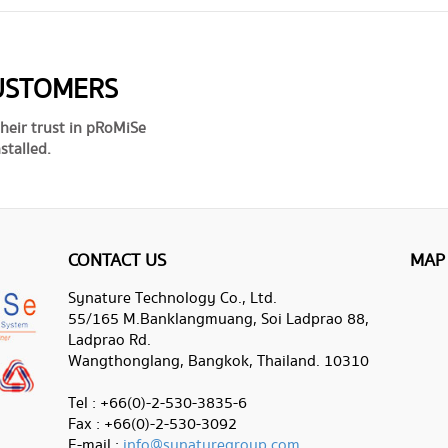
CUSTOMERS
heir trust in pRoMiSe
stalled.
CONTACT US
MAP
Synature Technology Co., Ltd.
55/165 M.Banklangmuang, Soi Ladprao 88,
Ladprao Rd.
Wangthonglang, Bangkok, Thailand. 10310
Tel : +66(0)-2-530-3835-6
Fax : +66(0)-2-530-3092
E-mail :
info@synaturegroup.com