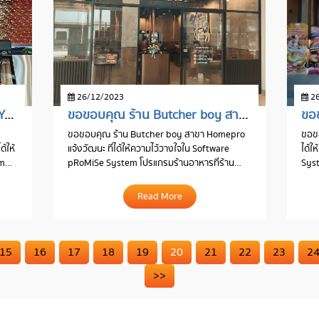
26/12/2023
26
ขอขอบคุณ ร้าน Tenjo Sushi & Yakiniku Premium Buffet สาขา เดอะมอลล์บางแค
ขอขอบคุณ ร้าน Butcher boy สาขา Homepro แจ้งวัฒนะ
ขอขอบคุณ ร้าน Butcher boy สาขา Homepro
ขอขอ
้ให้
แจ้งวัฒนะ ที่ได้ให้ความไว้วางใจใน Software
ได้ใ
em
pRoMiSe System โปรแกรมร้านอาหารที่ร้าน
Syst
้
อาหารชั้นนำเลือกใช้
เลือก
Read More
15
16
17
18
19
20
21
22
23
2
>>