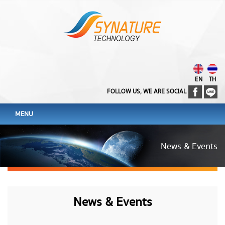
EN
TH
FOLLOW US, WE ARE SOCIAL
MENU
News & Events
News & Events