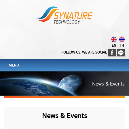
EN
TH
FOLLOW US, WE ARE SOCIAL
MENU
News & Events
News & Events