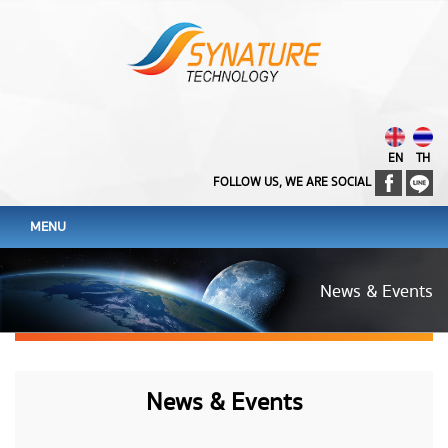
EN
TH
FOLLOW US, WE ARE SOCIAL
MENU
News & Events
News & Events