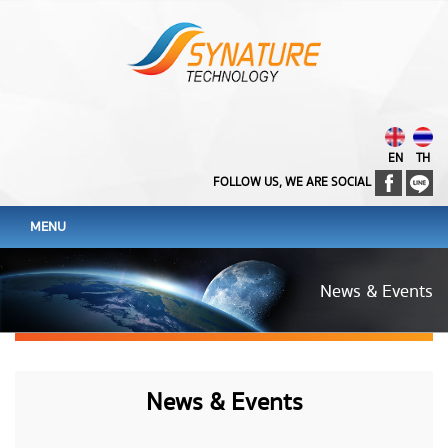
EN
TH
FOLLOW US, WE ARE SOCIAL
MENU
News & Events
News & Events