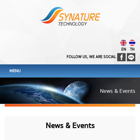
EN
TH
FOLLOW US, WE ARE SOCIAL
MENU
News & Events
News & Events