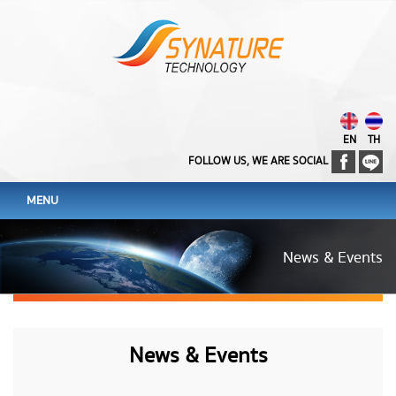
EN
TH
FOLLOW US, WE ARE SOCIAL
MENU
News & Events
News & Events