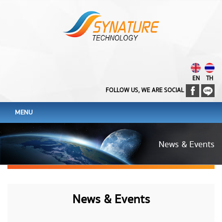
EN
TH
FOLLOW US, WE ARE SOCIAL
MENU
News & Events
News & Events