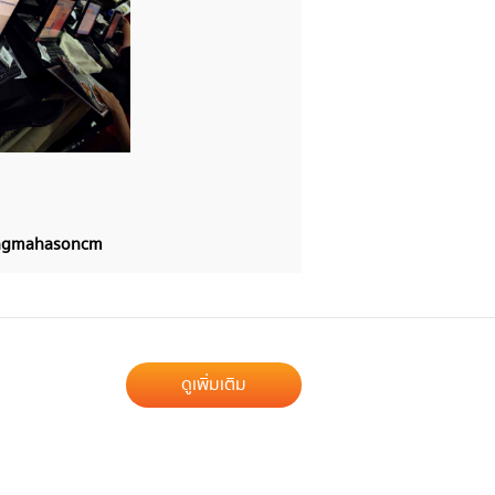
angmahasoncm
ดูเพิ่มเติม