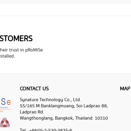
USTOMERS
heir trust in pRoMiSe
stalled.
CONTACT US
MAP
Synature Technology Co., Ltd.
55/165 M.Banklangmuang, Soi Ladprao 88,
Ladprao Rd.
Wangthonglang, Bangkok, Thailand. 10310
Tel : +66(0)-2-530-3835-6