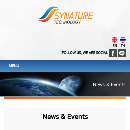
EN
TH
FOLLOW US, WE ARE SOCIAL
MENU
News & Events
News & Events