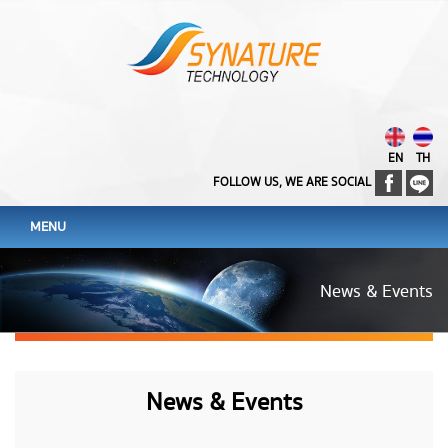
EN
TH
FOLLOW US, WE ARE SOCIAL
MENU
News & Events
News & Events