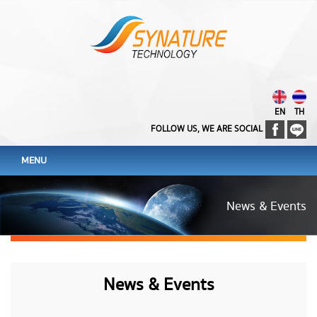
EN
TH
FOLLOW US, WE ARE SOCIAL
MENU
News & Events
News & Events