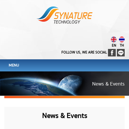
EN
TH
FOLLOW US, WE ARE SOCIAL
MENU
News & Events
News & Events