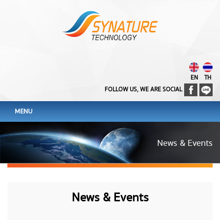
EN
TH
FOLLOW US, WE ARE SOCIAL
MENU
News & Events
News & Events